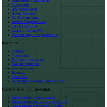
Пансионат и медцентр
Технопарк
Под дата-центр
Новая Москва
Юг Подмосковья
Восток Подмосковья
Земля Новориж
Склад с торгов МО
Участок под холодный склад
Компания
Главная
О компании
Тарифы и комиссия
Как мы работаем
Блог о торгах
Новости
Контакты
Политика конфиденциальности
Инструменты и справочники
Калькулятор аренды земли
Калькулятор выкупа у государства
Калькулятор земельного налога