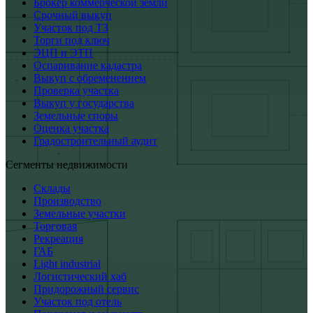
Брокер коммерческой земли
Срочный выкуп
Участок под ТЗ
Торги под ключ
ЭЦП и ЭТП
Оспаривание кадастра
Выкуп с обременением
Проверка участка
Выкуп у государства
Земельные споры
Оценка участка
Градостроительный аудит
Сегменты недвижимости
Склады
Производство
Земельные участки
Торговая
Рекреация
ГАБ
Light industrial
Логистический хаб
Придорожный сервис
Участок под отель