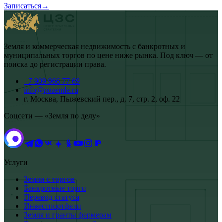
Записаться
→
Земля и коммерческая недвижимость с банкротных и
муниципальных торгов по цене ниже рынка. Под ключ — от
поиска до регистрации права.
+7 909 966 77 69
info@pozemle.ru
г. Москва, Пыжевский пер., д. 7, стр. 2, оф. 22
Соцсети — «Земля по делу»
Услуги
Земли с торгов
Банкротные торги
Перевод статуса
Инвестпортфели
Земля и гранты фермерам