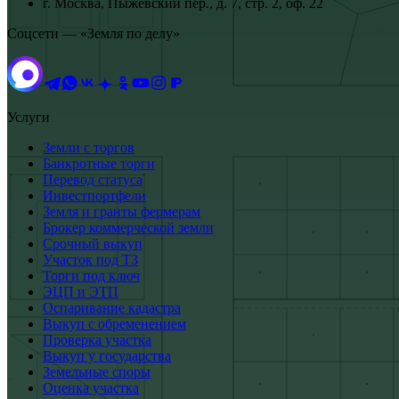
г. Москва, Пыжевский пер., д. 7, стр. 2, оф. 22
Соцсети — «Земля по делу»
Услуги
Земли с торгов
Банкротные торги
Перевод статуса
Инвестпортфели
Земля и гранты фермерам
Брокер коммерческой земли
Срочный выкуп
Участок под ТЗ
Торги под ключ
ЭЦП и ЭТП
Оспаривание кадастра
Выкуп с обременением
Проверка участка
Выкуп у государства
Земельные споры
Оценка участка