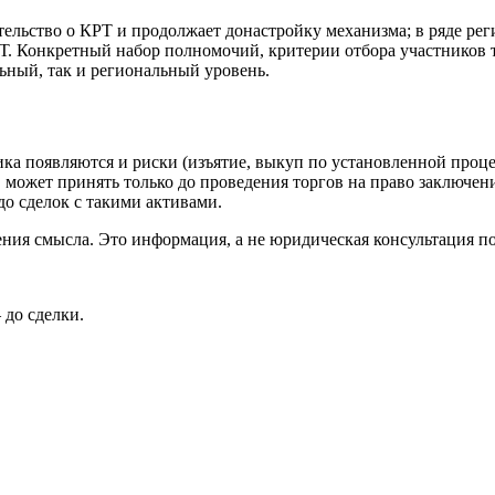
ельство о КРТ и продолжает донастройку механизма; в ряде ре
РТ. Конкретный набор полномочий, критерии отбора участников 
ьный, так и региональный уровень.
ика появляются и риски (изъятие, выкуп по установленной проце
, может принять только до проведения торгов на право заключе
до сделок с такими активами.
ения смысла. Это информация, а не юридическая консультация по
 до сделки.