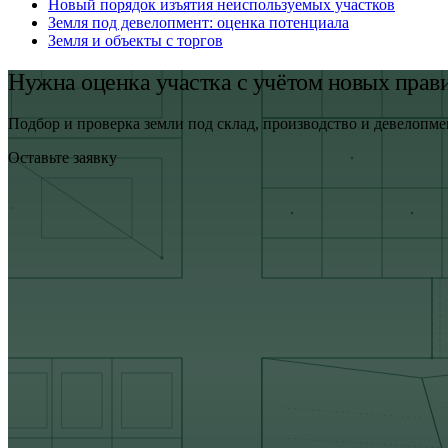
Новый порядок изъятия неиспользуемых участков
Земля под девелопмент: оценка потенциала
Земля и объекты с торгов
Нужна оценка участка с учётом новых прав
Подбор и проверка земли под склад, производство и девелопме
Оставьте заявку